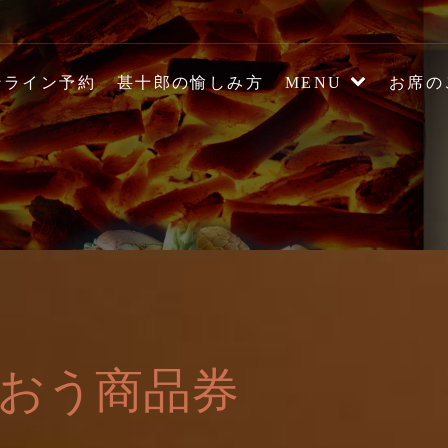
の炉端焼き居酒屋【駅前炉
ンライン予約
甚十郎の愉しみ方
MENU
お席の
ージ
おう商品券