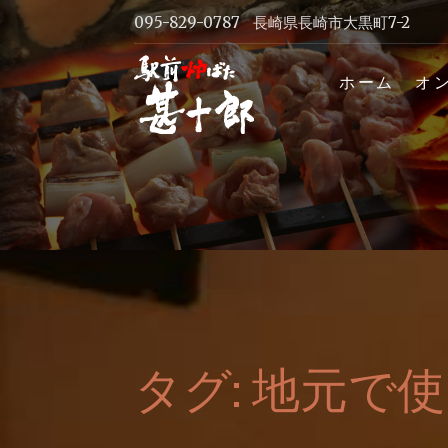
Skip
095-829-0787
長崎県長崎市大黒町7-2
to
content
長崎駅前
ホーム
オ
ホームペ
タグ:
地元で使