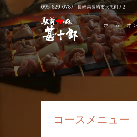
Skip
095-829-0787
長崎県長崎市大黒町7-2
to
content
長崎駅前
ホーム
オ
ホームペ
コースメニュー