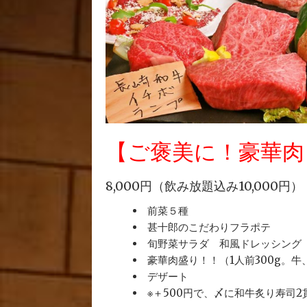
【ご褒美に！豪華肉
8,000円（飲み放題込み10,000円）
前菜５種
甚十郎のこだわりフラポテ
旬野菜サラダ 和風ドレッシング
豪華肉盛り！！（1人前300g。牛
デザート
※＋500円で、〆に和牛炙り寿司