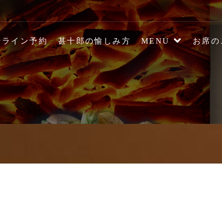
の炉端焼き居酒屋【駅前炉
ンライン予約
甚十郎の愉しみ方
MENU
お席の
ージ