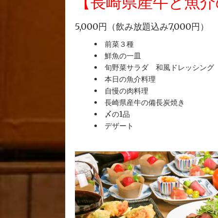
【長崎県産牛と魚介
5,000円（飲み放題込み7,000円）
前菜３種
鮮魚の一皿
旬野菜サラダ 和風ドレッシング
本日の魚介料理
自慢の肉料理
長崎県産牛の備長炭焼き
〆の1品
デザート