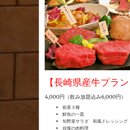
【長崎県産牛プラン
4,000円（飲み放題込み6,000円）
前菜３種
鮮魚の一皿
旬野菜サラダ 和風ドレッシング
自慢の肉料理