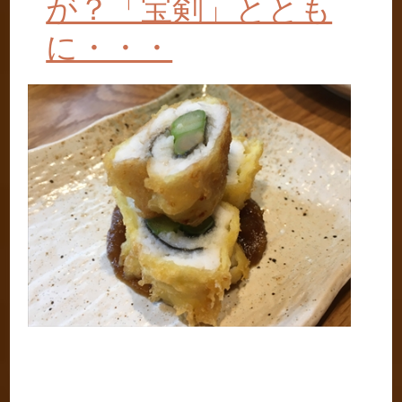
が？「宝剣」ととも
に・・・