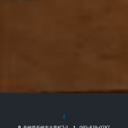
facebook
長崎駅前の炉端焼き居酒屋
長崎県長崎市大黒町7-2
095-829-0787