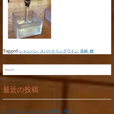
Tagged
シャンパン
,
スパークリングワイン
,
長崎
,
鱧
Search
for:
最近の投稿
フォローして、シュワっと初夏の一杯を