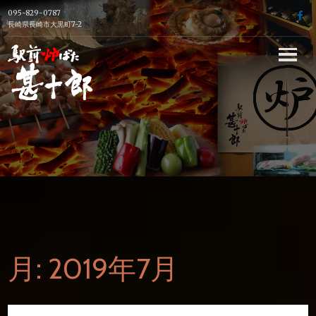
Skip
095-829-0787
f
to
長崎県長崎市大黒町7-2
content
長崎駅前の炉端
焼き居酒屋【駅
前炉端 甚十郎】
の公式ホームペ
ージ
月:
2019年7月