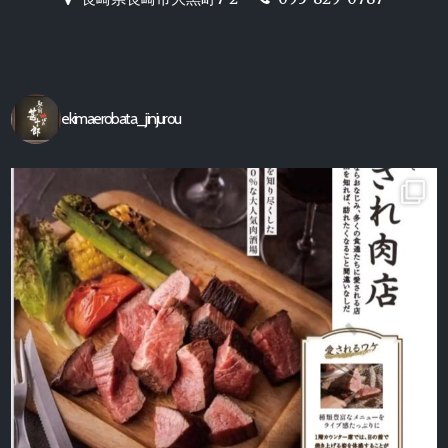
【駅前炉端 甚十郎】の公式ホ
ームページ
ekimaerobata_jinjurou