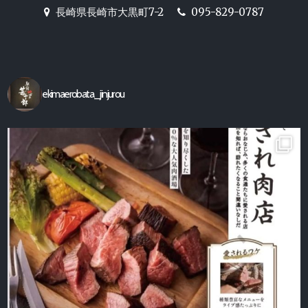
長崎駅前の炉端焼き居酒屋
長崎県長崎市大黒町7-2
095-829-0787
【駅前炉端 甚十郎】の公式ホ
ームページ
ekimaerobata_jinjurou