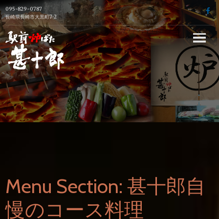
Skip
095-829-0787
f
to
長崎県長崎市大黒町7-2
content
長崎駅前の炉端
焼き居酒屋【駅
前炉端 甚十郎】
の公式ホームペ
ージ
Menu Section:
甚十郎自
慢のコース料理