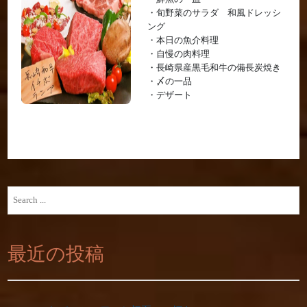
・旬野菜のサラダ 和風ドレッシ
ング
・本日の魚介料理
・自慢の肉料理
・長崎県産黒毛和牛の備長炭焼き
・〆の一品
・デザート
Search
for:
最近の投稿