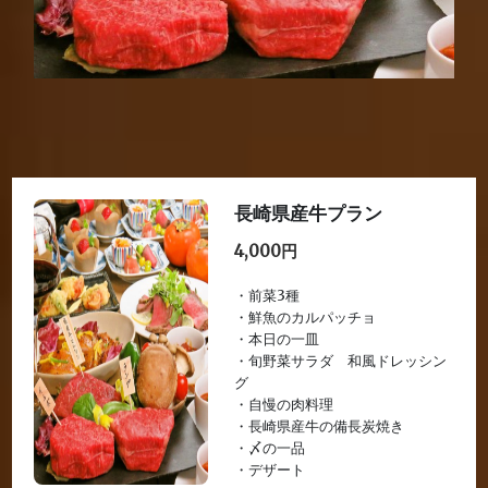
長崎県産牛プラン
4,000円
・前菜3種
・鮮魚のカルパッチョ
・本日の一皿
・旬野菜サラダ 和風ドレッシン
グ
・自慢の肉料理
・長崎県産牛の備長炭焼き
・〆の一品
・デザート