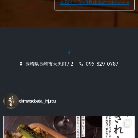
令和４年2～3月休業のお知らせ »
ナ
ビ
ゲ
ー
facebook
シ
長崎駅前の炉端焼き居酒屋
長崎県長崎市大黒町7-2
095-829-0787
ョ
【駅前炉端 甚十郎】の公式ホ
ン
ームページ
ekimaerobata_jinjurou