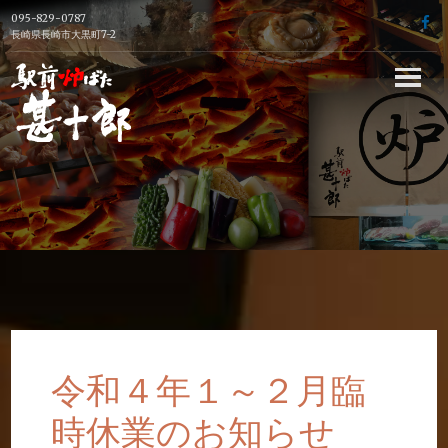
Skip
095-829-0787
f
to
長崎県長崎市大黒町7-2
content
長崎駅前の炉端
焼き居酒屋【駅
前炉端 甚十郎】
の公式ホームペ
ージ
令和４年１～２月臨
時休業のお知らせ