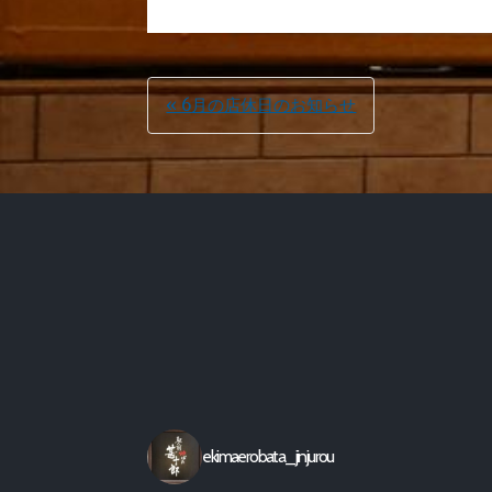
投
« 6月の店休日のお知らせ
稿
ナ
ビ
ゲ
ー
長崎駅前の炉端焼き
シ
ョ
ン
ekimaerobata_jinjurou