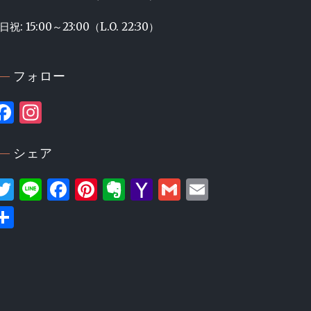
日祝: 15:00～23:00（L.O. 22:30）
フォロー
Facebook
Instagram
シェア
Twitter
Line
Facebook
Pinterest
Evernote
Yahoo
Gmail
Email
Mail
共
有