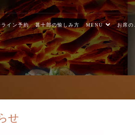
の炉端焼き居酒屋【駅前炉
ンライン予約
甚十郎の愉しみ方
MENU
お席の
ージ
らせ