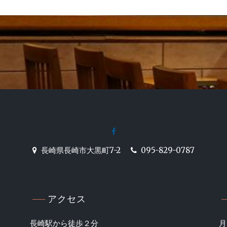
facebook
居酒屋【駅前炉端 甚十郎】の公
長崎県長崎市大黒町7-2
095-829-0787
アクセス
長崎駅から徒歩２分
月