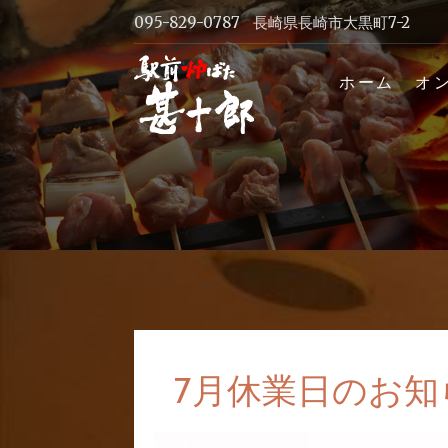
Skip
095-829-0787
長崎県長崎市大黒町7-2
to
content
長崎駅前
ホーム
オ
ホームペ
7月休業日のお知