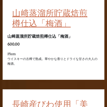
山﨑蒸溜所貯蔵焙煎
樽仕込「梅酒」
山﨑蒸溜所貯蔵焙煎樽仕込「梅酒」
600.00
Plum
ウイスキーの古樽で熟成。華やかな香りとドライな甘さの大人の
梅酒。
長崎産びわ使用「美