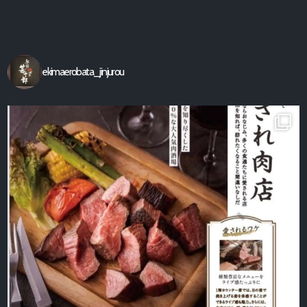
【駅前炉端 甚十郎】の公式ホ
ームページ
ekimaerobata_jinjurou