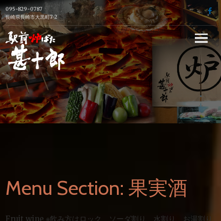
Skip
095-829-0787
f
to
長崎県長崎市大黒町7-2
content
長崎駅前の炉端
焼き居酒屋【駅
前炉端 甚十郎】
の公式ホームペ
ージ
Menu Section:
果実酒
Fruit wine ※飲み方はロック、ソーダ割り、水割り、お湯割り