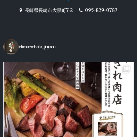
長崎駅前の炉端焼き居酒屋
長崎県長崎市大黒町7-2
095-829-0787
【駅前炉端 甚十郎】の公式ホ
ームページ
ekimaerobata_jinjurou