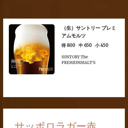
（生）サントリー プレミ
アムモルツ
得 800
中 650
小 450
SUNTORY The
PREMIUMMALT'S
サッポロラガー赤