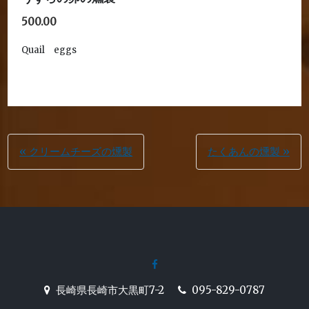
500.00
Quail eggs
投
« クリームチーズの燻製
たくあんの燻製 »
稿
ナ
ビ
ゲ
facebook
ー
長崎駅前の炉端焼き居酒屋
長崎県長崎市大黒町7-2
095-829-0787