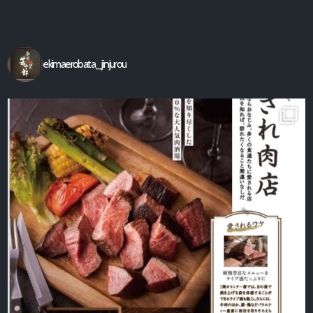
シ
【駅前炉端 甚十郎】の公式ホ
ョ
ームページ
ン
ekimaerobata_jinjurou