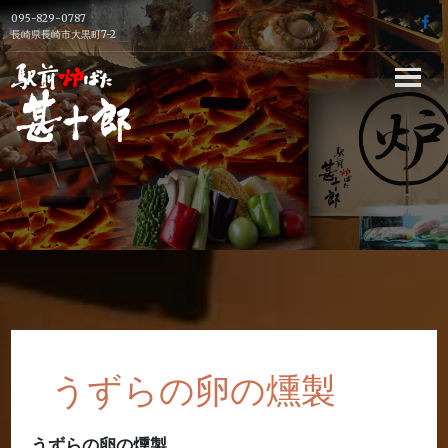
Skip
095-829-0787
f
to
長崎県長崎市大黒町7-2
content
長崎駅前の炉端
焼き居酒屋【駅
前炉端 甚十郎】
の公式ホームペ
ージ
うずらの卵の燻製
うずらの卵の燻製