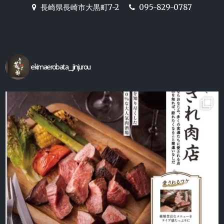
ー
長崎駅前の炉端焼き居酒屋
長崎県長崎市大黒町7-2
095-829-0787
シ
【駅前炉端 甚十郎】の公式ホ
ョ
ームページ
ン
ekimaerobata_jinjurou