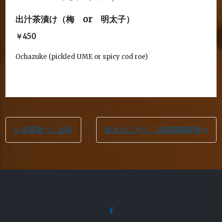
出汁茶漬け（梅 or 明太子）
￥450
Ochazuke (pickled UME or spicy cod roe)
投
« 自家製つくね串
焼きおにぎり 自家製豚味噌 »
稿
ナ
ビ
ゲ
facebook