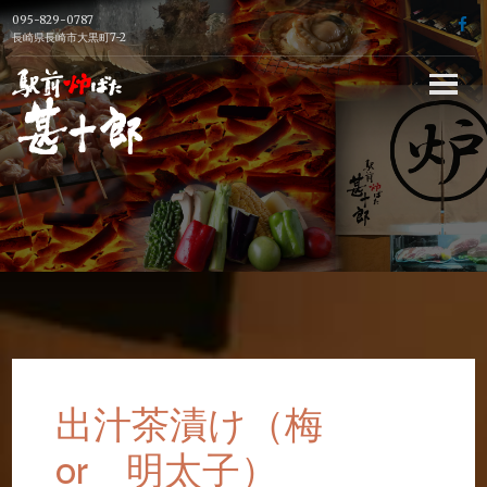
Skip
095-829-0787
f
to
長崎県長崎市大黒町7-2
content
長崎駅前の炉端
焼き居酒屋【駅
前炉端 甚十郎】
の公式ホームペ
ージ
出汁茶漬け（梅
or 明太子）