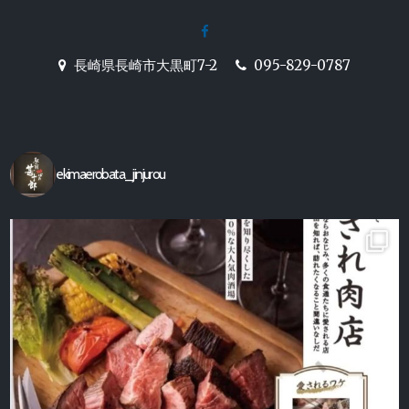
ー
facebook
シ
長崎駅前の炉端焼き居酒屋
長崎県長崎市大黒町7-2
095-829-0787
ョ
【駅前炉端 甚十郎】の公式ホ
ン
ームページ
ekimaerobata_jinjurou