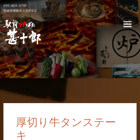
Skip
095-829-0787
f
to
長崎県長崎市大黒町7-2
content
長崎駅前の炉端
焼き居酒屋【駅
前炉端 甚十郎】
の公式ホームペ
ージ
厚切り牛タンステー
キ