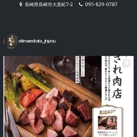
ー
長崎駅前の炉端焼き居酒屋
長崎県長崎市大黒町7-2
095-829-0787
シ
【駅前炉端 甚十郎】の公式ホ
ョ
ームページ
ン
ekimaerobata_jinjurou